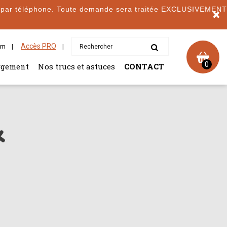
r téléphone. Toute demande sera traitée EXCLUSIVEMENT pa
×
Accès PRO
om
0
rgement
Nos trucs et astuces
CONTACT