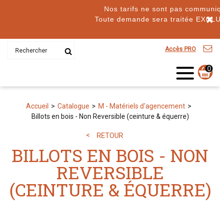
Nos tarifs ne sont pas communiq
×
Toute demande sera traitée EXCL
Accès PRO
0
Accueil
Catalogue
M - Matériels d'agencement
Billots en bois - Non Reversible (ceinture & équerre)
RETOUR
BILLOTS EN BOIS - NON
REVERSIBLE
(CEINTURE & ÉQUERRE)