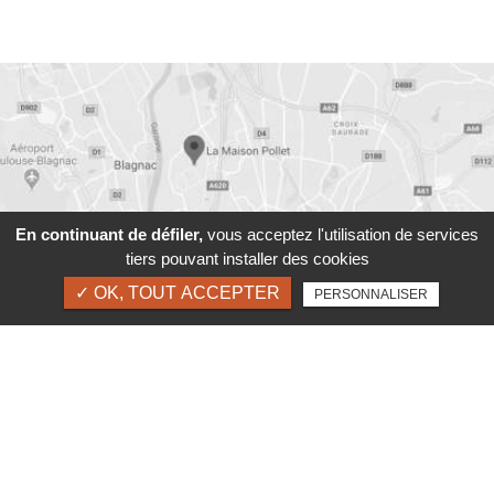
En continuant de défiler,
vous acceptez l'utilisation de services
tiers pouvant installer des cookies
✓ OK, TOUT ACCEPTER
31 Chemin de Chantelle - Bâtiment B - Porte 1
PERSONNALISER
31200
Toulouse
E-mail:
contact@la-maison-pollet.com
PLAN D'ACCÈS