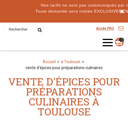
Nos tarifs ne sont pas communiqués par télép
×
Toute demande sera traitée EXCLUSIVEMENT pa
Accès PRO
0
Accueil
à Toulouse
vente d'épices pour préparations culinaires
VENTE D'ÉPICES POUR
PRÉPARATIONS
CULINAIRES À
TOULOUSE