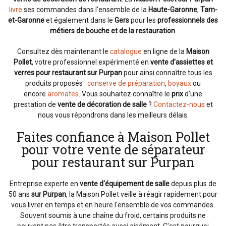
livre
ses commandes dans l'ensemble de la
Haute-Garonne
,
Tarn-
et-Garonne
et également dans le
Gers
pour les
professionnels des
métiers de bouche et de la restauration
.
Consultez dès maintenant le
catalogue
en ligne de la
Maison
Pollet
, votre professionnel expérimenté en
vente d'assiettes et
verres pour restaurant sur Purpan
pour ainsi connaître tous les
produits proposés :
conserve de préparation
,
boyaux
ou
encore
aromates
. Vous souhaitez connaître le
prix
d'une
prestation de
vente de décoration de salle
?
Contactez-nous
et
nous vous répondrons dans les meilleurs délais.
Faites confiance à Maison Pollet
pour votre vente de séparateur
pour restaurant sur Purpan
Entreprise experte en
vente d'équipement de salle
depuis plus de
50 ans
sur Purpan
, la Maison Pollet veille à réagir rapidement pour
vous livrer en temps et en heure l'ensemble de vos commandes.
Souvent soumis à une chaîne du froid, certains produits ne
peuvent pas être transportés aussi aisément. C'est pourquoi